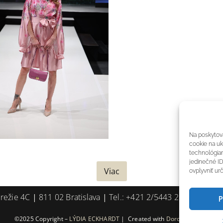
Na poskytova
cookie na uk
technológiam
jedinečné ID
Viac
ovplyvniť urč
režie 4C
|
811 02 Bratislava
|
Tel.: +421 2/5443 2165
|
E-mai
P
©2025 Copyright –
LÝDIA ECKHARDT
|
Created with
Dorota_Design