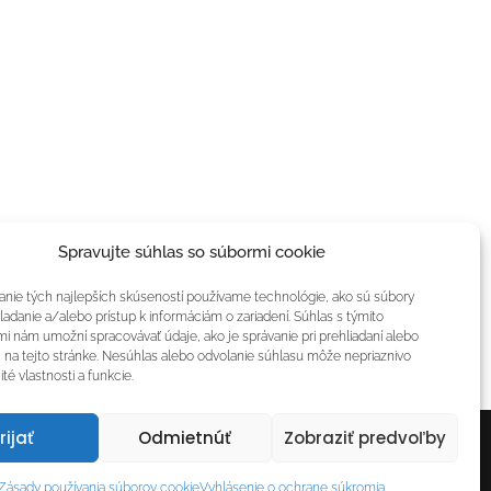
Spravujte súhlas so súbormi cookie
nie tých najlepších skúseností používame technológie, ako sú súbory
ladanie a/alebo prístup k informáciám o zariadení. Súhlas s týmito
i nám umožní spracovávať údaje, ako je správanie pri prehliadaní alebo
 na tejto stránke. Nesúhlas alebo odvolanie súhlasu môže nepriaznivo
ité vlastnosti a funkcie.
l:
lydiaeckhardt@gmail.com
rijať
Odmietnúť
Zobraziť predvoľby
Zásady používania súborov cookie
Vyhlásenie o ochrane súkromia