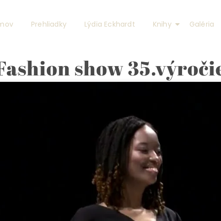
mov
Prehliadky
Lýdia Eckhardt
Knihy
Galéria
Fashion show 35.výroči