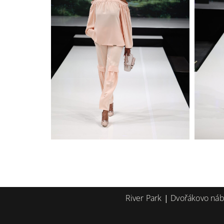
River Park
|
Dvořákovo náb