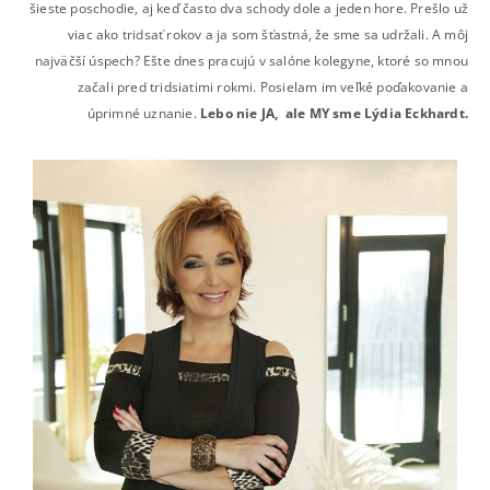
šieste poschodie, aj keď často dva schody dole a jeden hore. Prešlo už
viac ako tridsať rokov a ja som šťastná, že sme sa udržali. A môj
najväčší úspech? Ešte dnes pracujú v salóne kolegyne, ktoré so mnou
začali pred tridsiatimi rokmi. Posielam im veľké poďakovanie a
úprimné uznanie.
Lebo nie JA, ale MY sme Lýdia Eckhardt.