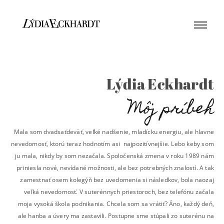
Lýdia Eckhardt
Môj príbeh
Mala som dvadsaťdeväť, veľké nadšenie, mladícku energiu, ale hlavne
nevedomosť, ktorú teraz hodnotím asi najpozitívnejšie. Lebo keby som
ju mala, nikdy by som nezačala. Spoločenská zmena v roku 1989 nám
priniesla nové, nevídané možnosti, ale bez potrebných znalostí. A tak
zamestnať osem kolegýň bez uvedomenia si následkov, bola naozaj
veľká nevedomosť. V suterénnych priestoroch, bez telefónu začala
moja vysoká škola podnikania. Chcela som sa vrátiť? Áno, každý deň,
ale hanba a úvery ma zastavili. Postupne sme stúpali zo suterénu na