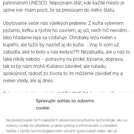
patronátom UNESCO. Nepoznám štát, kde každé mesto je
úplne iné- mám pocit, že sa presúvam do iného štátu.
Ubytovanie večer nás všetkých preberie. Z kufra vyberiem
pyžamo, kefku a rýchle ho zavriem, aj oči, nech nič nevidím…
lebo hľadanie raja sa vzďaľuje. Chrobáky lezú nielen v
kúpeľni, ale túžili by nazrieť aj do kufra. …Vraj či som už
zabudla, aké to bolo u nás kedysi??!! Nezabudla, ale u nás to
také nikdy nebolo – potraviny na prídel, bývanie, doprava,
tak to by nám mohli Kubánci závidieť, ale náladu,
spokojnosť, radosť zo života to im môžeme závidieť my a
nielen vtedy, ale aj dnes.
Práve sa nám to podarilo. NAŠLI SME RAJ – ostrov Santa
Spravujte súhlas so súbormi
María. 4 dni v objatí luxusu, pohody, bieleho piesku a
cookie
pozitívnej energie. Až je mi ľúto, keď vidím, ako mnohí turisti
si naberajú preplnené taniere, ktoré potom nechajú na
Na poskytovanie tých najlepších skúseností používame technológie, ako sú
stoloch a s úsmevom opúšťajú rezort.
súbory cookie na ukladanie a/alebo prístup k informáciám o zariadení.
Súhlas s týmito technológiami nám umožní spracovávať údaje, ako je