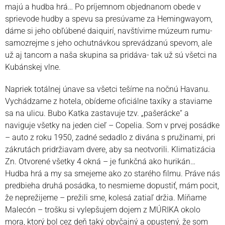
majú a hudba hrá… Po príjemnom objednanom obede v
sprievode hudby a spevu sa presúvame za Hemingwayom,
dáme si jeho obľúbené daiquirí, navštívime múzeum rumu-
samozrejme s jeho ochutnávkou sprevádzanú spevom, ale
už aj tancom a naša skupina sa pridáva- tak už sú všetci na
Kubánskej vlne.
Napriek totálnej únave sa všetci tešíme na nočnú Havanu.
Vychádzame z hotela, obídeme oficiálne taxíky a staviame
sa na ulicu. Bubo Katka zastavuje tzv. „pašerácke“ a
naviguje všetky na jeden cieľ – Copelia. Som v prvej posádke
– auto z roku 1950, zadné sedadlo z divána s pružinami, pri
zákrutách pridržiavam dvere, aby sa neotvorili. Klimatizácia
Zn. Otvorené všetky 4 okná – je funkčná ako hurikán…
Hudba hrá a my sa smejeme ako zo starého filmu. Práve nás
predbieha druhá posádka, to nesmieme dopustiť, mám pocit,
že neprežijeme – prežili sme, kolesá zatiaľ držia. Míňame
Malecón – trošku si vylepšujem dojem z MÚRIKA okolo
mora, ktorý bol cez deň taký obyčajný a opustený, že som