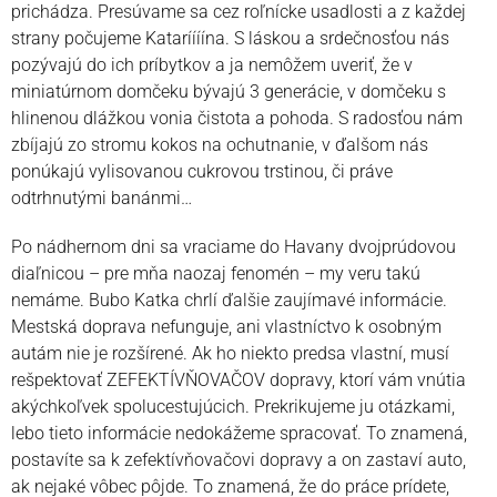
prichádza. Presúvame sa cez roľnícke usadlosti a z každej
strany počujeme Kataríííína. S láskou a srdečnosťou nás
pozývajú do ich príbytkov a ja nemôžem uveriť, že v
miniatúrnom domčeku bývajú 3 generácie, v domčeku s
hlinenou dlážkou vonia čistota a pohoda. S radosťou nám
zbíjajú zo stromu kokos na ochutnanie, v ďalšom nás
ponúkajú vylisovanou cukrovou trstinou, či práve
odtrhnutými banánmi…
Po nádhernom dni sa vraciame do Havany dvojprúdovou
diaľnicou – pre mňa naozaj fenomén – my veru takú
nemáme. Bubo Katka chrlí ďalšie zaujímavé informácie.
Mestská doprava nefunguje, ani vlastníctvo k osobným
autám nie je rozšírené. Ak ho niekto predsa vlastní, musí
rešpektovať ZEFEKTÍVŇOVAČOV dopravy, ktorí vám vnútia
akýchkoľvek spolucestujúcich. Prekrikujeme ju otázkami,
lebo tieto informácie nedokážeme spracovať. To znamená,
postavíte sa k zefektívňovačovi dopravy a on zastaví auto,
ak nejaké vôbec pôjde. To znamená, že do práce prídete,