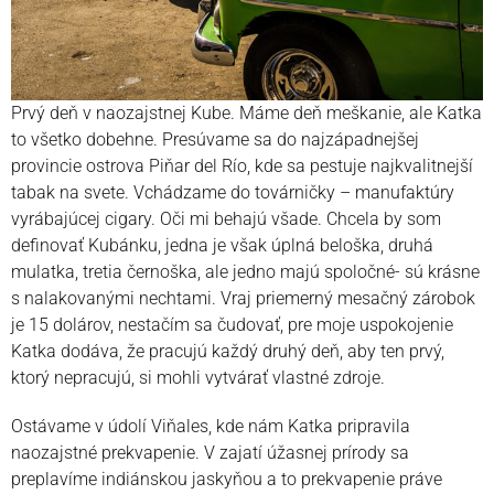
Prvý deň v naozajstnej Kube. Máme deň meškanie, ale Katka
to všetko dobehne. Presúvame sa do najzápadnejšej
provincie ostrova Piňar del Río, kde sa pestuje najkvalitnejší
tabak na svete. Vchádzame do továrničky – manufaktúry
vyrábajúcej cigary. Oči mi behajú všade. Chcela by som
definovať Kubánku, jedna je však úplná beloška, druhá
mulatka, tretia černoška, ale jedno majú spoločné- sú krásne
s nalakovanými nechtami. Vraj priemerný mesačný zárobok
je 15 dolárov, nestačím sa čudovať, pre moje uspokojenie
Katka dodáva, že pracujú každý druhý deň, aby ten prvý,
ktorý nepracujú, si mohli vytvárať vlastné zdroje.
Ostávame v údolí Viňales, kde nám Katka pripravila
naozajstné prekvapenie. V zajatí úžasnej prírody sa
preplavíme indiánskou jaskyňou a to prekvapenie práve