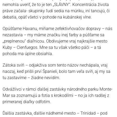
nemohla uveriť, že to je ten „SLÁVNY“. Koncentrácia života
práve začala- skupinky ľudí sedia na múriku, iní tancujú, či
debatia, opäť všetci v pohode na kubánskej vlne.
Opúšťame Havanu, míňame zefektívňovačov dopravy – nás
nezastavia – my máme značku inej farby a púšťame sa
„preplnenou“ diaľnicou. Obdivujeme vraj najkrajšie mesto
Kuby – Cienfuegos. Mne sa tu však všetko páči – a tá
pohoda ma úplne obsiahla.
Zátoka svíň – odjakživa som tento názov nechápala, vraj
naozaj, keď prišli prví Španieli, bolo tam veľa svíň, aj my sa
tu zastavíme – žiadne nevidím.
Odvážlivci v rámci ďalšej zastávky národného parku Monte-
Mar sa zoznamujú a fotia s krokodílmi – no ja ich radšej z
primeranej diaľky odfotím.
Ďalšia zastávka, ďalšie nádherné mesto – Trinidad – pod