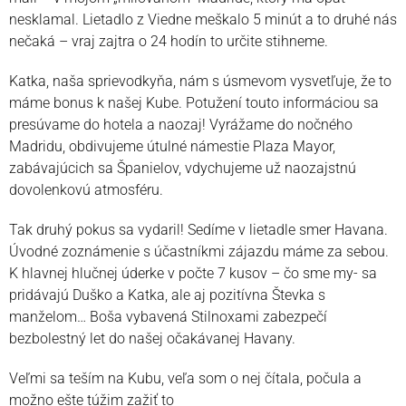
nesklamal. Lietadlo z Viedne meškalo 5 minút a to druhé nás
nečaká – vraj zajtra o 24 hodín to určite stihneme.
Katka, naša sprievodkyňa, nám s úsmevom vysvetľuje, že to
máme bonus k našej Kube. Potužení touto informáciou sa
presúvame do hotela a naozaj! Vyrážame do nočného
Madridu, obdivujeme útulné námestie Plaza Mayor,
zabávajúcich sa Španielov, vdychujeme už naozajstnú
dovolenkovú atmosféru.
Tak druhý pokus sa vydaril! Sedíme v lietadle smer Havana.
Úvodné zoznámenie s účastníkmi zájazdu máme za sebou.
K hlavnej hlučnej úderke v počte 7 kusov – čo sme my- sa
pridávajú Duško a Katka, ale aj pozitívna Števka s
manželom… Boša vybavená Stilnoxami zabezpečí
bezbolestný let do našej očakávanej Havany.
Veľmi sa teším na Kubu, veľa som o nej čítala, počula a
možno ešte túžim zažiť to