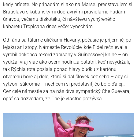
kedy prídete. No pripadám si ako na Marse…predstavujem si
Bratislavu s kubánskymi dopravnými pravidlami. Padám
únavou, večernú diskotéku, či návštevu vychýreného
kabaretu Tropicana dnes večer vynechám.
Od rána sa túlame uličkami Havany, počasie je príjemné, po
lejaku ani stopy. Námestie Revolúcie, kde Fidel rečnieval a
vyrobil dokonca rekord zapísaný v Guinessovej knihe – on
vydržal vraj viac ako osem hodín…a ostatní, keď nevydržali,
tak Rýchla rota poslala ponad hlavy búdku z kartónu
otvorenú hore aj dole, ktorú si dal človek cez seba – aby si
vytvoril súkromie – nechcem si predstaviť, čo bolo ďalej…
Cez celé námestie sa na nás díva sympatický Che Guevara,
opäť sa dozvedám, že Che je vlastne prezývka.