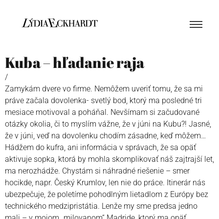
Kuba – hľadanie raja
/
Zamykám dvere vo firme. Nemôžem uveriť tomu, že sa mi
práve začala dovolenka- svetlý bod, ktorý ma posledné tri
mesiace motivoval a poháňal. Nevšímam si začudované
otázky okolia, či to myslím vážne, že v júni na Kubu?! Jasné,
že v júni, veď na dovolenku chodím zásadne, keď môžem…
Hádžem do kufra, ani informácia v správach, že sa opäť
aktivuje sopka, ktorá by mohla skomplikovať náš zajtrajší let,
ma nerozhádže. Chystám si náhradné riešenie – smer
hocikde, napr. Český Krumlov, len nie do práce. Itinerár nás
ubezpečuje, že poletíme pohodlným lietadlom z Európy bez
technického medzipristátia. Lenže my sme predsa jedno
mali – v mojom „milovanom“ Madride, ktorý ma opäť