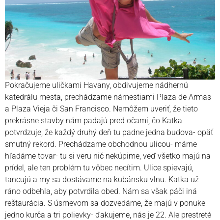
Pokračujeme uličkami Havany, obdivujeme nádhernú
katedrálu mesta, prechádzame námestiami Plaza de Armas
a Plaza Vieja či San Francisco. Nemôžem uveriť, že tieto
prekrásne stavby nám padajú pred očami, čo Katka
potvrdzuje, že každý druhý deň tu padne jedna budova- opäť
smutný rekord. Prechádzame obchodnou ulicou- márne
hľadáme tovar- tu si veru nič nekúpime, veď všetko majú na
prídel, ale ten problém tu vôbec necítim. Ulice spievajú,
tancujú a my sa dostávame na kubánsku vlnu. Katka už
ráno odbehla, aby potvrdila obed. Nám sa však páči iná
reštaurácia. S úsmevom sa dozvedáme, že majú v ponuke
jedno kurča a tri polievky- ďakujeme, nás je 22. Ale prestreté