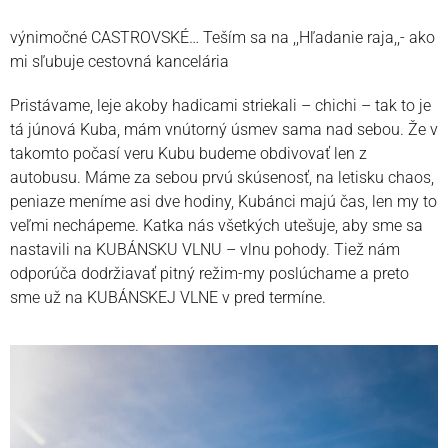
výnimočné CASTROVSKÉ… Teším sa na ,,Hľadanie raja,,- ako
mi sľubuje cestovná kancelária
Pristávame, leje akoby hadicami striekali – chichi – tak to je
tá júnová Kuba, mám vnútorný úsmev sama nad sebou. Že v
takomto počasí veru Kubu budeme obdivovať len z
autobusu. Máme za sebou prvú skúsenosť, na letisku chaos,
peniaze meníme asi dve hodiny, Kubánci majú čas, len my to
veľmi nechápeme. Katka nás všetkých utešuje, aby sme sa
nastavili na KUBÁNSKU VLNU – vlnu pohody. Tiež nám
odporúča dodržiavať pitný režim-my poslúchame a preto
sme už na KUBÁNSKEJ VLNE v pred termíne.